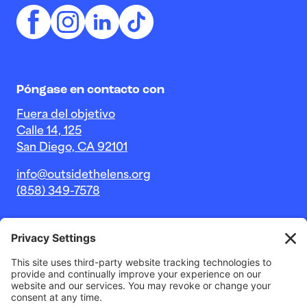
Póngase en contacto con
Fuera del objetivo
Calle 14, 125
San Diego, CA 92101
info@outsidethelens.org
(858) 349-7578
© 2026 Outside The Lens, una organización sin fines de
lucro 501c(3).
Sitio web de
Estudio Noble Intent