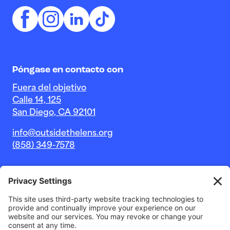
Póngase en contacto con
Fuera del objetivo
Calle 14, 125
San Diego, CA 92101
info@outsidethelens.org
(858) 349-7578
© 2026 Outside The Lens, una organización sin fines de
lucro 501c(3).