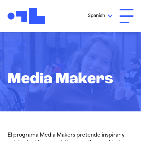
Ir al contenido principal
Spanish
Abrir 
Media Makers
El programa Media Makers pretende inspirar y