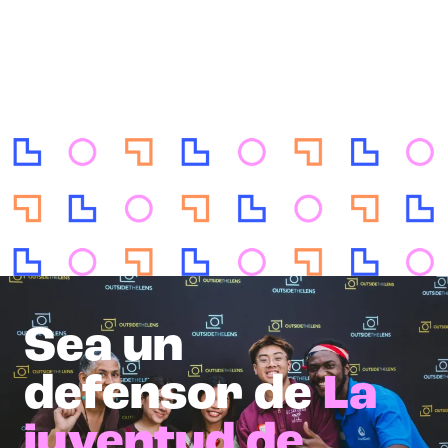
Sea un
defensor de
La
juventud de