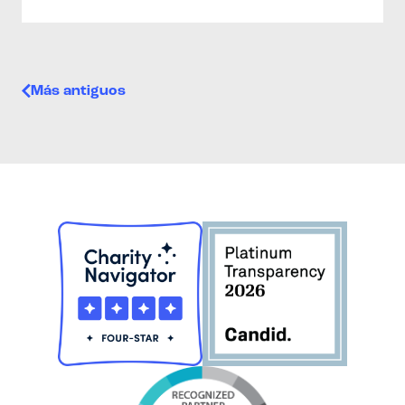
Navegación de entradas
Más antiguos