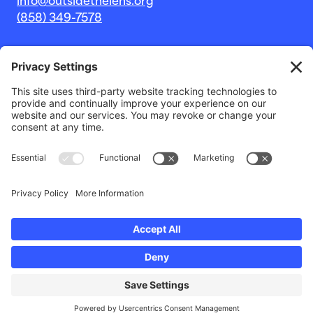
info@outsidethelens.org
(858) 349-7578
© 2026 Outside The Lens, una organización sin fines de
lucro 501c(3).
Sitio web de
Estudio Noble Intent