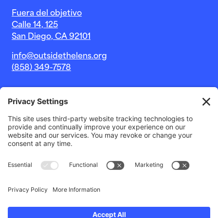
Fuera del objetivo
Calle 14, 125
San Diego, CA 92101
info@outsidethelens.org
(858) 349-7578
© 2026 Outside The Lens, una organización sin fines de
lucro 501c(3).
Sitio web de
Estudio Noble Intent