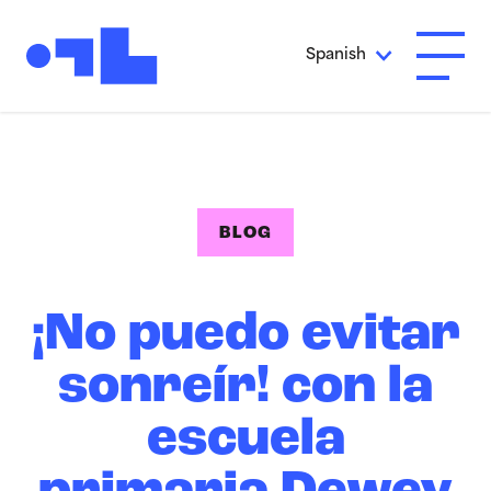
Ir al contenido principal
Spanish
Abrir 
BLOG
¡No puedo evitar
sonreír! con la
escuela