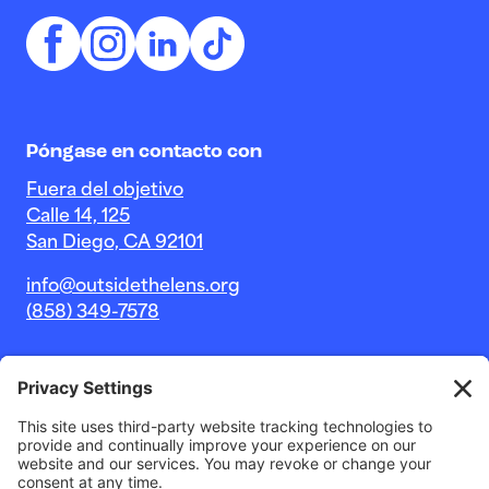
Póngase en contacto con
Fuera del objetivo
Calle 14, 125
San Diego, CA 92101
info@outsidethelens.org
(858) 349-7578
© 2026 Outside The Lens, una organización sin fines de
lucro 501c(3).