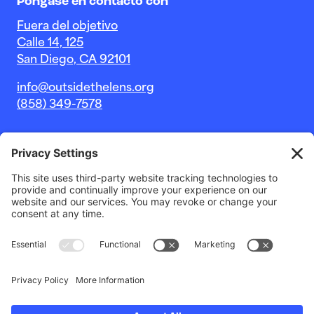
Póngase en contacto con
Fuera del objetivo
Calle 14, 125
San Diego, CA 92101
info@outsidethelens.org
(858) 349-7578
© 2026 Outside The Lens, una organización sin fines de
lucro 501c(3).
Sitio web de
Estudio Noble Intent