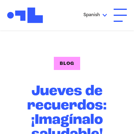
Ir al contenido principal
Spanish
Abrir 
BLOG
Jueves de
recuerdos:
¡Imagínalo