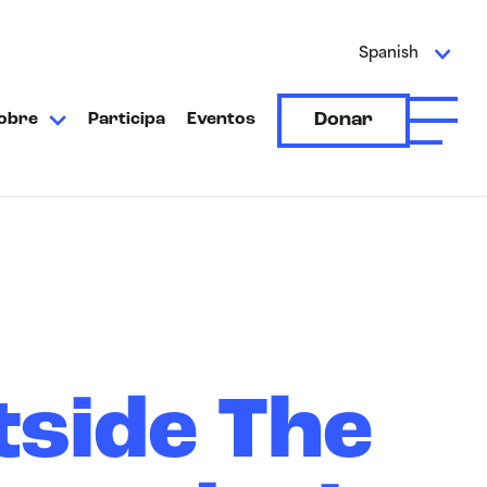
Spanish
Donar
obre
Participa
Eventos
Abrir e
tside The