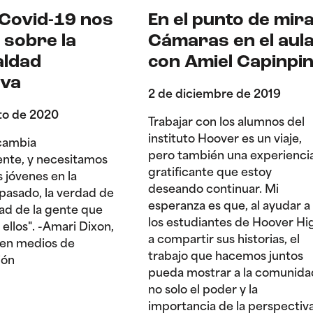
 Covid-19 nos
En el punto de mira
 sobre la
Cámaras en el aul
aldad
con Amiel Capinpi
iva
2 de diciembre de 2019
to de 2020
Trabajar con los alumnos del
instituto Hoover es un viaje,
cambia
pero también una experienci
nte, y necesitamos
gratificante que estoy
s jóvenes en la
deseando continuar. Mi
pasado, la verdad de
esperanza es que, al ayudar a
dad de la gente que
los estudiantes de Hoover Hi
 ellos". -Amari Dixon,
a compartir sus historias, el
en medios de
trabajo que hacemos juntos
ión
pueda mostrar a la comunida
no solo el poder y la
importancia de la perspectiv