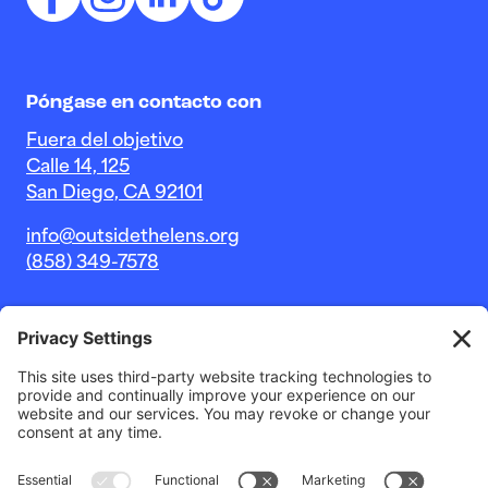
Póngase en contacto con
Fuera del objetivo
Calle 14, 125
San Diego, CA 92101
info@outsidethelens.org
(858) 349-7578
© 2026 Outside The Lens, una organización sin fines de
lucro 501c(3).
Sitio web de
Estudio Noble Intent