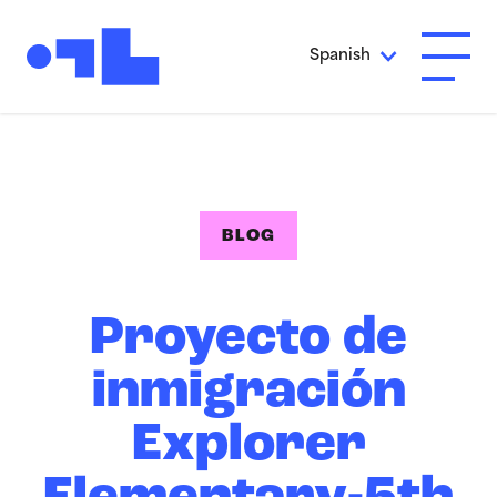
Ir al contenido principal
Spanish
Abrir 
BLOG
Proyecto de
inmigración
Explorer