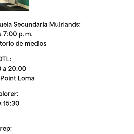
cuela Secundaria Muirlands:
 7:00 p. m.
torio de medios
OTL:
0 a 20:00
 Point Loma
plorer:
a 15:30
rep: