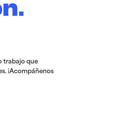
n.
o trabajo que
ses. ¡Acompáñenos