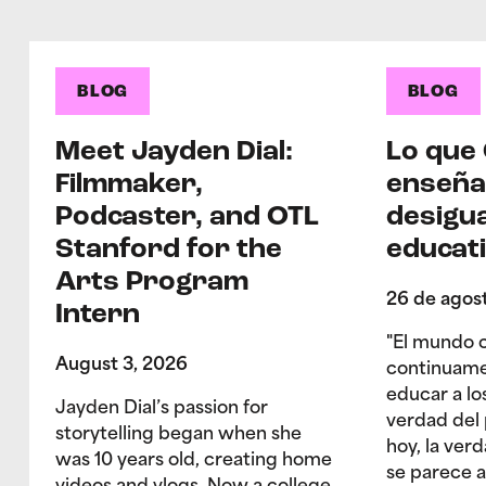
BLOG
BLOG
Meet Jayden Dial:
Lo que
Filmmaker,
enseña
Podcaster, and OTL
desigu
Stanford for the
educat
Arts Program
26 de agos
Intern
"El mundo 
August 3, 2026
continuame
educar a lo
Jayden Dial’s passion for
verdad del 
storytelling began when she
hoy, la ver
was 10 years old, creating home
se parece a