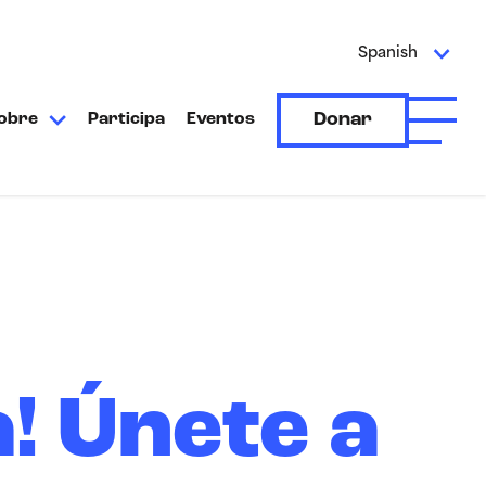
Spanish
Donar
obre
Participa
Eventos
Abrir e
a! Únete a