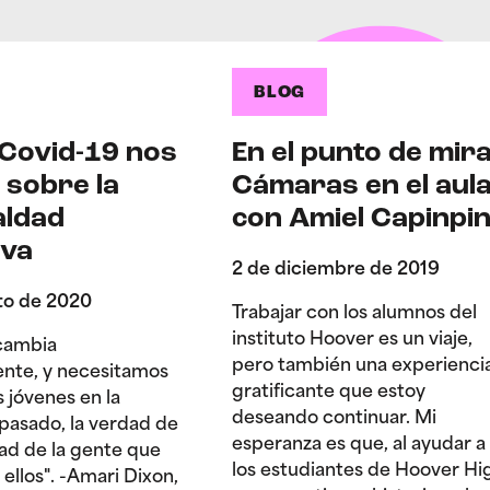
BLOG
 Covid-19 nos
En el punto de mira
 sobre la
Cámaras en el aul
aldad
con Amiel Capinpi
iva
2 de diciembre de 2019
to de 2020
Trabajar con los alumnos del
instituto Hoover es un viaje,
cambia
pero también una experienci
nte, y necesitamos
gratificante que estoy
s jóvenes en la
deseando continuar. Mi
pasado, la verdad de
esperanza es que, al ayudar a
dad de la gente que
los estudiantes de Hoover Hi
 ellos". -Amari Dixon,