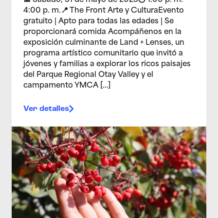
📅 Sábado, 31 de mayo de 2025🕐 1:00 p. m. –
4:00 p. m.📍 The Front Arte y CulturaEvento
gratuito | Apto para todas las edades | Se
proporcionará comida Acompáñenos en la
exposición culminante de Land + Lenses, un
programa artístico comunitario que invitó a
jóvenes y familias a explorar los ricos paisajes
del Parque Regional Otay Valley y el
campamento YMCA […]
Ver detalles
>Tierra + Lentes: Rituales y remedios