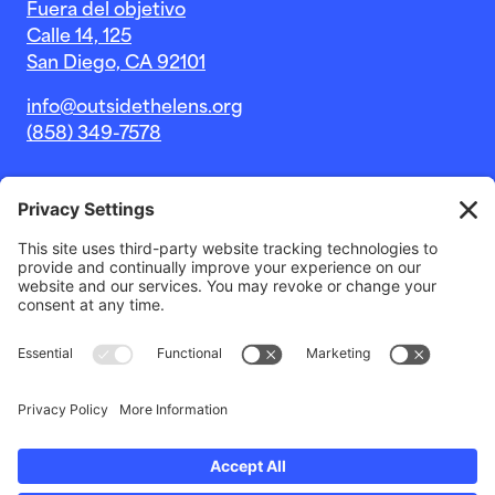
Fuera del objetivo
Calle 14, 125
San Diego, CA 92101
info@outsidethelens.org
(858) 349-7578
© 2026 Outside The Lens, una organización sin fines de
lucro 501c(3).
Sitio web de
Estudio Noble Intent