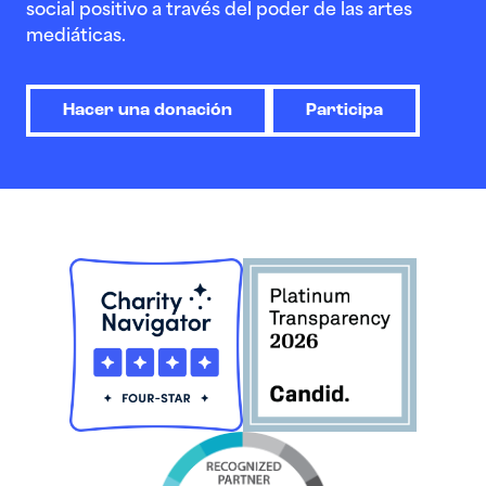
social positivo a través del poder de las artes
mediáticas.
Hacer una donación
Participa