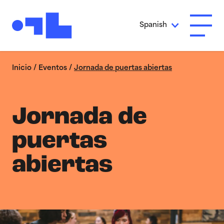
Ir al contenido principal
Spanish
Abrir 
Inicio
/
Eventos
/
Jornada de puertas abiertas
Jornada de
puertas
abiertas