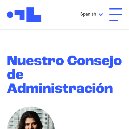
Ir al contenido principal
Spanish
Abrir 
Nuestro Consejo
de
Administración