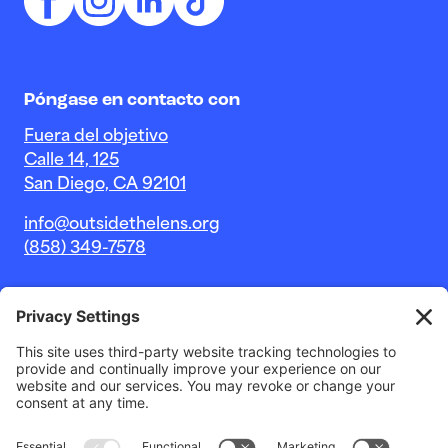
Póngase en contacto con
Fuera del objetivo
Calle 14, 125
San Diego, CA 92101
info@outsidethelens.org
(858) 349-7578
© 2026 Outside The Lens, una organización sin fines de
lucro 501c(3).
Sitio web de
Estudio Noble Intent