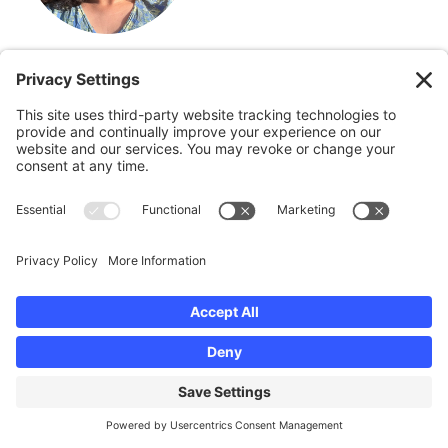
Melanie Kaplan
,
Artista docente
Melanie es originaria del área de Chicago y obtuvo
su licenciatura en Artes Plásticas con especialización
en Fotografía en la Universidad Estatal de Illinois en
2013. Comenzó su carrera como instructora de arte
en un campamento de verano, donde descubrió su
compromiso con el empoderamiento de los jóvenes
a través de la expresión creativa en comunidades
desfavorecidas.
Melanie fue miembro de AmeriCorps LISC en
Outside The Lens en 2019 y ha codirigido un
programa de empoderamiento artístico para jóvenes
sin hogar y fugitivos. A través de esta iniciativa,
integró con éxito intervenciones basadas en las
artes con la defensa de los jóvenes, utilizando
medios creativos para abordar el estigma de la salud
mental, al tiempo que fomentaba el desarrollo