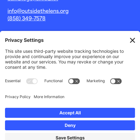
info@outsidethelens.org
(858) 349-7578
© 2026 Outside The Lens, una organización sin fines de
lucro 501c(3).
Sitio web de
Estudio Noble Intent