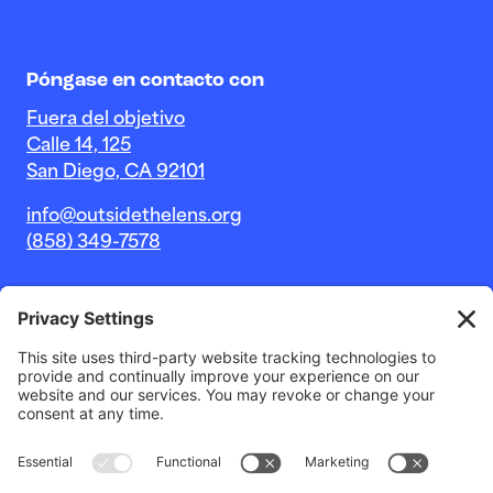
Póngase en contacto con
Fuera del objetivo
Calle 14, 125
San Diego, CA 92101
info@outsidethelens.org
(858) 349-7578
© 2026 Outside The Lens, una organización sin fines de
lucro 501c(3).
Sitio web de
Estudio Noble Intent