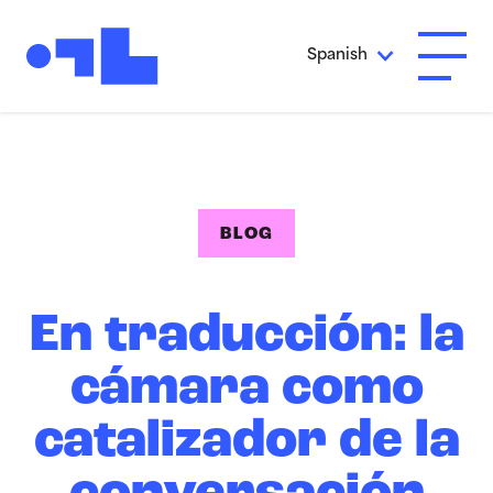
Ir al contenido principal
Spanish
Abrir 
BLOG
En traducción: la
cámara como
catalizador de la