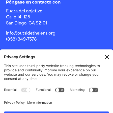
Póngase en contacto con
Fuera del objetivo
Calle 14, 125
San Diego, CA 92101
info@outsidethelens.org
(858) 349-7578
© 2026 Outside The Lens, una organización sin fines de
lucro 501c(3).
Sitio web de
Estudio Noble Intent